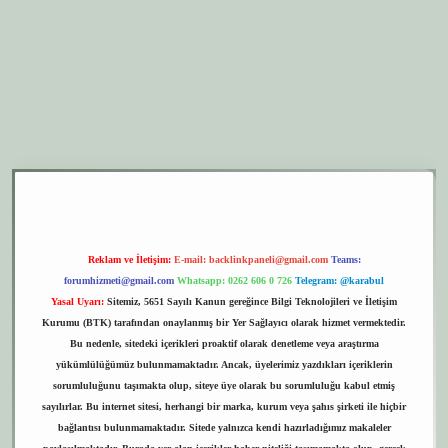
er.xyz
elexbet giriş
Reklam ve İletişim:
E-mail:
backlinkpaneli@gmail.com
Teams:
forumhizmeti@gmail.com
Whatsapp: 0262 606 0 726
Telegram: @karabul
Yasal Uyarı:
Sitemiz, 5651 Sayılı Kanun gereğince Bilgi Teknolojileri ve İletişim
Kurumu (BTK) tarafından onaylanmış bir Yer Sağlayıcı olarak hizmet vermektedir.
Bu nedenle, sitedeki içerikleri proaktif olarak denetleme veya araştırma
yükümlülüğümüz bulunmamaktadır. Ancak, üyelerimiz yazdıkları içeriklerin
sorumluluğunu taşımakta olup, siteye üye olarak bu sorumluluğu kabul etmiş
sayılırlar. Bu internet sitesi, herhangi bir marka, kurum veya şahıs şirketi ile hiçbir
bağlantısı bulunmamaktadır. Sitede yalnızca kendi hazırladığımız makaleler