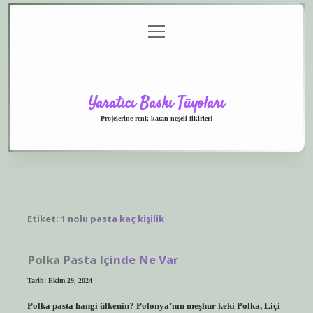
menüyü
Anasayfa
Gizlilik
Yasal
Hakkımızda
aç
Politikası
Uyarı
Yaratıcı Baskı Tüyoları
Projelerine renk katan neşeli fikirler!
Etiket:
1 nolu pasta kaç kişilik
Polka Pasta Içinde Ne Var
Tarih: Ekim 29, 2024
Polka pasta hangi ülkenin? Polonya’nın meşhur keki Polka, Liçi