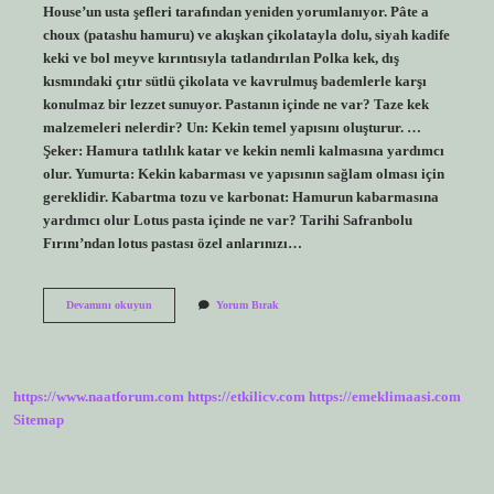
House’un usta şefleri tarafından yeniden yorumlanıyor. Pâte a
choux (patashu hamuru) ve akışkan çikolatayla dolu, siyah kadife
keki ve bol meyve kırıntısıyla tatlandırılan Polka kek, dış
kısmındaki çıtır sütlü çikolata ve kavrulmuş bademlerle karşı
konulmaz bir lezzet sunuyor. Pastanın içinde ne var? Taze kek
malzemeleri nelerdir? Un: Kekin temel yapısını oluşturur. …
Şeker: Hamura tatlılık katar ve kekin nemli kalmasına yardımcı
olur. Yumurta: Kekin kabarması ve yapısının sağlam olması için
gereklidir. Kabartma tozu ve karbonat: Hamurun kabarmasına
yardımcı olur Lotus pasta içinde ne var? Tarihi Safranbolu
Fırını’ndan lotus pastası özel anlarınızı…
Polka
Devamını okuyun
Yorum Bırak
Pasta
Içinde
Ne
Var
https://www.naatforum.com
https://etkilicv.com
https://emeklimaasi.com
Sitemap