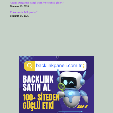
Adana Otogarına hangi belediye otobüsü gider ?
Temmuz 16, 2026
Kotan nedir Wikipedia ?
Temmuz 14, 2026